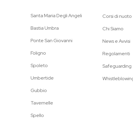
Santa Maria Degli Angeli
Corsi di nuoto
Bastia Umbra
Chi Siamo
Ponte San Giovanni
News e Avvisi
Foligno
Regolamenti
Spoleto
Safeguarding
Umbertide
Whistleblowin
Gubbio
Tavernelle
Spello