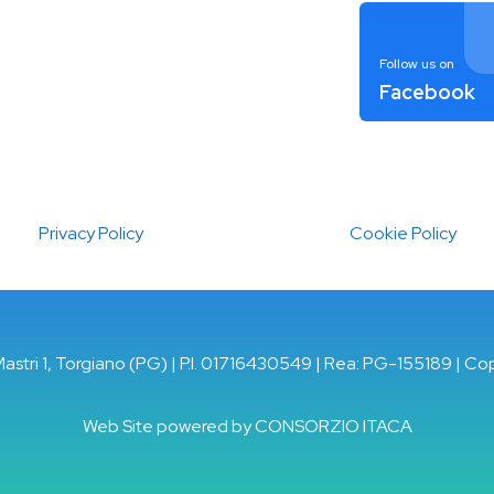
Follow us on
Facebook
Privacy Policy
Cookie Policy
Mastri 1, Torgiano (PG) | P.I. 01716430549 | Rea: PG-155189 | Co
Web Site powered by
CONSORZIO ITACA