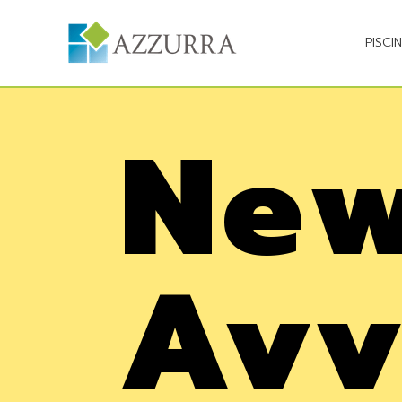
PISCI
Ne
Avv