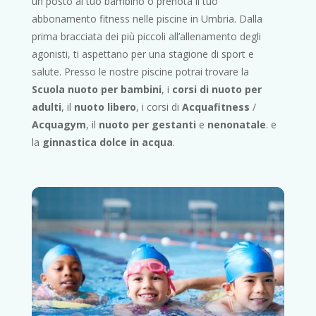
un posto al tuo bambino o prenota il tuo
abbonamento fitness nelle piscine in Umbria. Dalla
prima bracciata dei più piccoli all’allenamento degli
agonisti, ti aspettano per una stagione di sport e
salute. Presso le nostre piscine potrai trovare la
Scuola nuoto per bambini
, i
corsi di nuoto per
adulti
, il
nuoto libero
, i corsi di
Acquafitness
/
Acquagym
, il
nuoto per gestanti
e
nenonatale
. e
la
ginnastica dolce in acqua
.