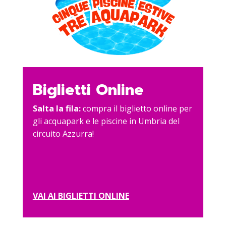
Biglietti Online
Salta la fila:
compra il biglietto online per
gli acquapark e le piscine in Umbria del
circuito Azzurra!
VAI AI BIGLIETTI ONLINE