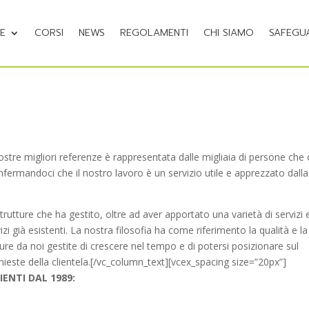
NE
CORSI
NEWS
REGOLAMENTI
CHI SIAMO
SAFEGU
tre migliori referenze è rappresentata dalle migliaia di persone che 
onfermandoci che il nostro lavoro è un servizio utile e apprezzato dalla
strutture che ha gestito, oltre ad aver apportato una varietà di servizi 
vizi già esistenti. La nostra filosofia ha come riferimento la qualità e la
re da noi gestite di crescere nel tempo e di potersi posizionare sul
ieste della clientela.[/vc_column_text][vcex_spacing size=”20px”]
IENTI DAL 1989: