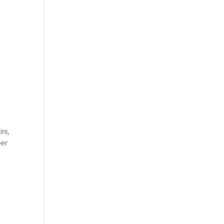
ini,
per