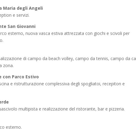
a Maria degli Angeli
ption e servizi.
nte San Giovanni
arco esterno, nuova vasca estiva attrezzata con giochi e scivoli per
o.
realizzazione di campo da beach volley, campo da tennis, campo da ca
la zona.
 con Parco Estivo
scina e ristrutturazione complessiva degli spogliatoi, recepiton e
erde
ascivolo multipista e realizzazione del ristorante, bar e pizzeria.
rco esterno.