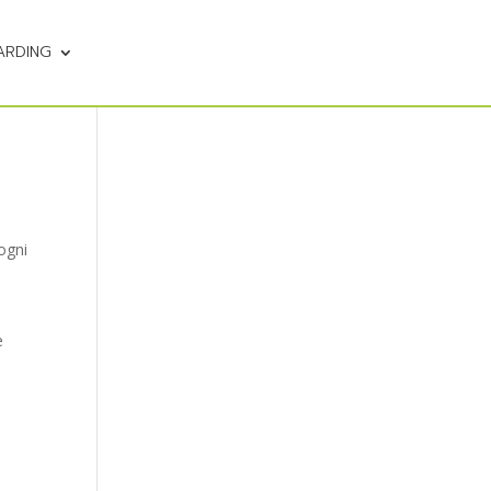
ARDING
ogni
e