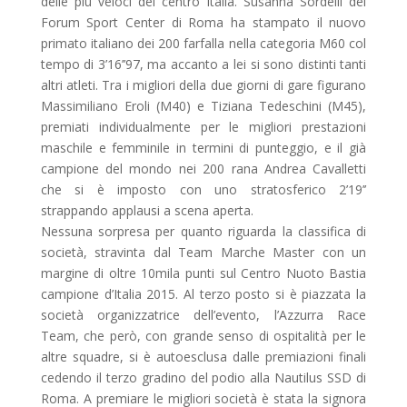
delle più veloci del centro Italia. Susanna Sordelli del
Forum Sport Center di Roma ha stampato il nuovo
primato italiano dei 200 farfalla nella categoria M60 col
tempo di 3’16’’97, ma accanto a lei si sono distinti tanti
altri atleti. Tra i migliori della due giorni di gare figurano
Massimiliano Eroli (M40) e Tiziana Tedeschini (M45),
premiati individualmente per le migliori prestazioni
maschile e femminile in termini di punteggio, e il già
campione del mondo nei 200 rana Andrea Cavalletti
che si è imposto con uno stratosferico 2’19’’
strappando applausi a scena aperta.
Nessuna sorpresa per quanto riguarda la classifica di
società, stravinta dal Team Marche Master con un
margine di oltre 10mila punti sul Centro Nuoto Bastia
campione d’Italia 2015. Al terzo posto si è piazzata la
società organizzatrice dell’evento, l’Azzurra Race
Team, che però, con grande senso di ospitalità per le
altre squadre, si è autoesclusa dalle premiazioni finali
cedendo il terzo gradino del podio alla Nautilus SSD di
Roma. A premiare le migliori società è stata la signora