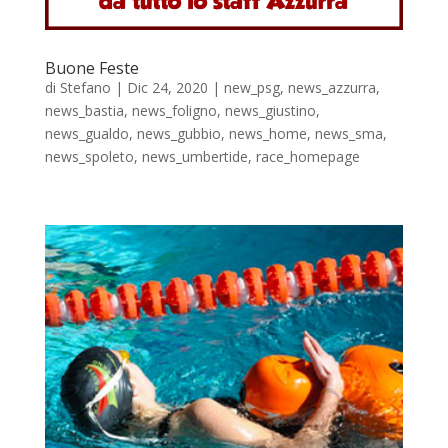
Buone Feste
di
Stefano
|
Dic 24, 2020
|
new_psg
,
news_azzurra
,
news_bastia
,
news_foligno
,
news_giustino
,
news_gualdo
,
news_gubbio
,
news_home
,
news_sma
,
news_spoleto
,
news_umbertide
,
race_homepage