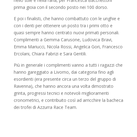
nello stile e nella rana, per Francesca Bacchettoni
prima gioia con il secondo posto nei 100 dorso.
E poi i finalisti, che hanno combattuto con le unghie e
con i denti per ottenere un posto tra i primi otto e
quasi sempre hanno centrato nuovi primati personali.
Complimenti a Gemma Carusone, Ludovica Bravi,
Emma Mariucci, Nicola Rossi, Angelica Gori, Francesco
Ercolani, Chiara Fabrizi e Sara Gentili.
Più in generale i complimenti vanno a tutti i ragazzi che
hanno gareggiato a Livorno, dai categoria fino agli
esordienti (era presente circa un terzo del gruppo di
Ravenna), che hanno ancora una volta dimostrato
grinta, progressi tecnici e notevoli miglioramenti
cronometrici, e contribuito così ad arricchire la bacheca
dei trofei di Azzurra Race Team.