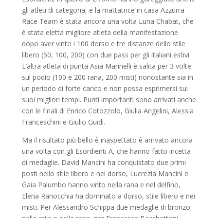
gli atleti di categoria, e la mattatrice in casa Azzurra
Race Team è stata ancora una volta Luna Chabat, che
è stata eletta migliore atleta della manifestazione
dopo aver vinto i 100 dorso e tre distanze dello stile
libero (50, 100, 200) con due pass per gli italiani estivi.
L’altra atleta di punta Asia Marinelli è salita per 3 volte
sul podio (100 e 200 rana, 200 misti) nonostante sia in
un periodo di forte carico e non possa esprimersi sui
suoi migliori tempi. Punti importanti sono arrivati anche
con le finali di Enrico Cotozzolo, Giulia Angelini, Alessia
Franceschini e Giulio Guidi.
Ma il risultato più bello è inaspettato è arrivato ancora
una volta con gli Esordienti A, che hanno fatto incetta
di medaglie. David Mancini ha conquistato due primi
posti nello stile libero e nel dorso, Lucrezia Mancini e
Gaia Palumbo hanno vinto nella rana e nel delfino,
Elena Ranocchia ha dominato a dorso, stile libero e nei
misti. Per Alessandro Schippa due medaglie di bronzo