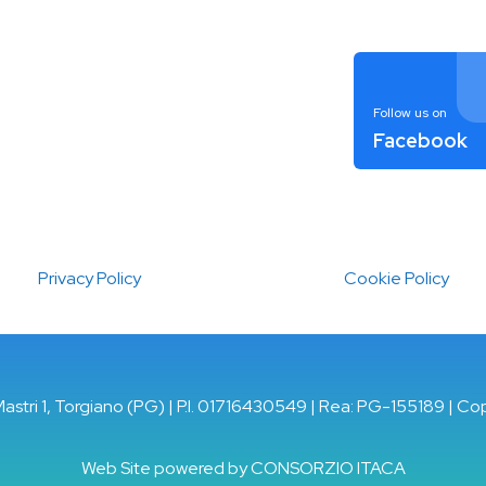
Follow us on
Facebook
Privacy Policy
Cookie Policy
Mastri 1, Torgiano (PG) | P.I. 01716430549 | Rea: PG-155189 | Co
Web Site powered by
CONSORZIO ITACA