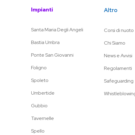
Impianti
Altro
Santa Maria Degli Angeli
Corsi di nuoto
Bastia Umbra
Chi Siamo
Ponte San Giovanni
News e Avvisi
Foligno
Regolamenti
Spoleto
Safeguarding
Umbertide
Whistleblowin
Gubbio
Tavernelle
Spello