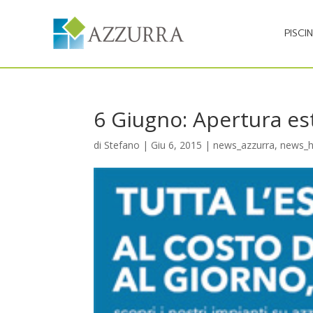
PISCI
6 Giugno: Apertura est
di
Stefano
|
Giu 6, 2015
|
news_azzurra
,
news_