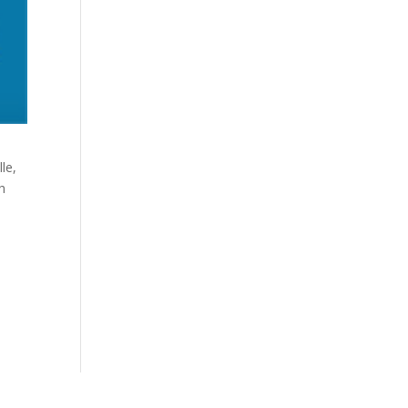
le,
ch