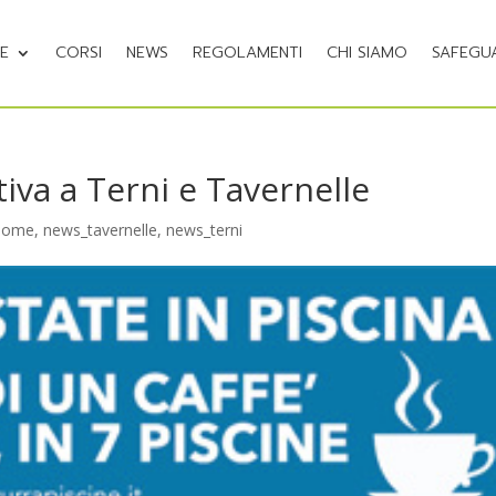
NE
CORSI
NEWS
REGOLAMENTI
CHI SIAMO
SAFEGU
iva a Terni e Tavernelle
home
,
news_tavernelle
,
news_terni