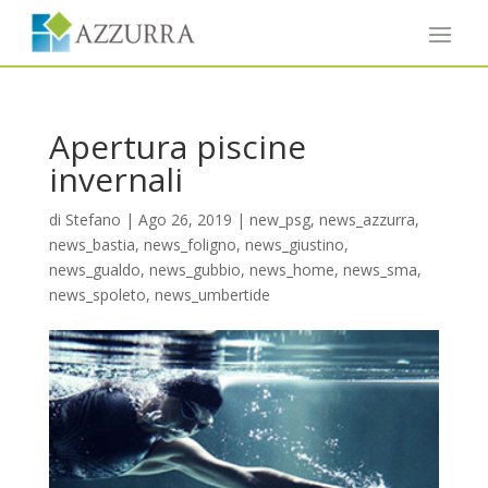
Apertura piscine
invernali
di
Stefano
|
Ago 26, 2019
|
new_psg
,
news_azzurra
,
news_bastia
,
news_foligno
,
news_giustino
,
news_gualdo
,
news_gubbio
,
news_home
,
news_sma
,
news_spoleto
,
news_umbertide