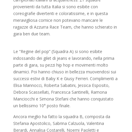
provenienti da tutta Italia si sono esibite con
coreografie divertenti e coloratissime, e in questa
meravigliosa cornice non potevano mancare le
ragazze di Azzurra Race Team, che hanno schierato in
gara ben due team.
Le “Regine del pop” (Squadra A) si sono esibite
indossando dei gilet di jeans e lavorando, nella prima
parte di gara, su pezzi hip hop e movimenti molto
dinamici. Poi hanno chiuso in bellezza muovendosi sui
successi estivi di Baby K e Giusy Ferreri. Complimenti a
Elisa Mannocci, Roberta Sabatini, Jessica Esposito,
Debora Scassellati, Francesca Santinelli, Ramona
Manciocchi e Simona Stefani che hanno conquistato
un bellissimo 10° posto finale.
Ancora meglio ha fatto la squadra B, composta da
Stefania Apostolico, Sabrina Calzuola, Valentina
Berardi, Annalisa Costarelli, Noemi Paoletti e