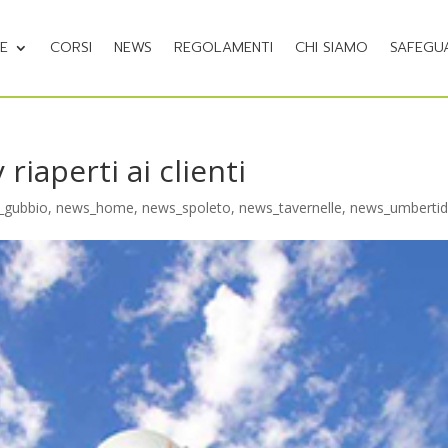
NE
CORSI
NEWS
REGOLAMENTI
CHI SIAMO
SAFEGU
riaperti ai clienti
_gubbio
,
news_home
,
news_spoleto
,
news_tavernelle
,
news_umberti