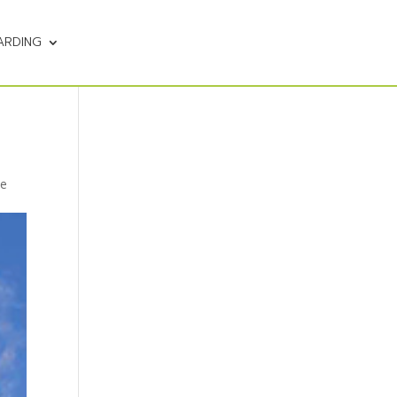
ARDING
de