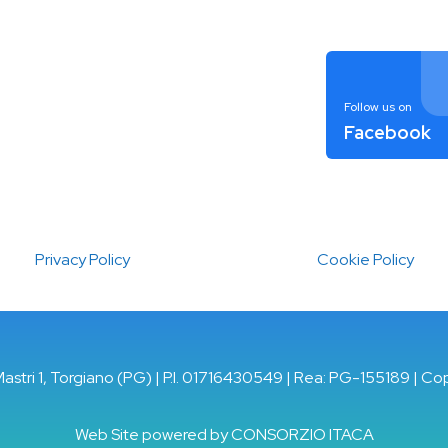
Follow us on
Facebook
Privacy Policy
Cookie Policy
Mastri 1, Torgiano (PG) | P.I. 01716430549 | Rea: PG-155189 | Co
Web Site powered by
CONSORZIO ITACA