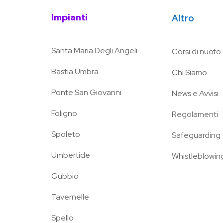
Impianti
Altro
Santa Maria Degli Angeli
Corsi di nuoto
Bastia Umbra
Chi Siamo
Ponte San Giovanni
News e Avvisi
Foligno
Regolamenti
Spoleto
Safeguarding
Umbertide
Whistleblowin
Gubbio
Tavernelle
Spello