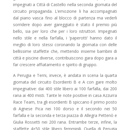
impegnati a Città di Castello nella seconda giornata del
circuito propaganda. L’emozione li ha accompagnati
dal piano vasca fino al blocco di partenza ma vederli
sorridere dopo aver gareggiato è stato il premio più
bello, sia per loro che per i loro istruttori. Impegnati
nello stile e nella farfalla, i ‘paperotti’ hanno dato il
meglio di loro stessi coronando la giornata con delle
bellissime staffette che, mettendo insieme bambini di
città e piscine diverse, contribuiscono gara dopo gara a
far crescere affiatamento e spirito di gruppo.
A Perugia e Terni, invece, è andata in scena la quarta
giornata del circuito Esordienti B e A con gare molto
impegnative: dai 400 stile libero ai 100 farfalla, dai 200
rana ai 400 misti. Tante le note positive in casa Azzurra
Race Team, tra gli esordienti B spiccano il primo posto
di Agnese Pica nei 100 dorso e il secondo nei 50
farfalla e la seconda e terza piazza di Allegra Pettenò e
Giulia Rossetti nei 200 rana. Entrambe terze, infine, la
staffette 4×50 stile libero femminili. Quella di Perugia