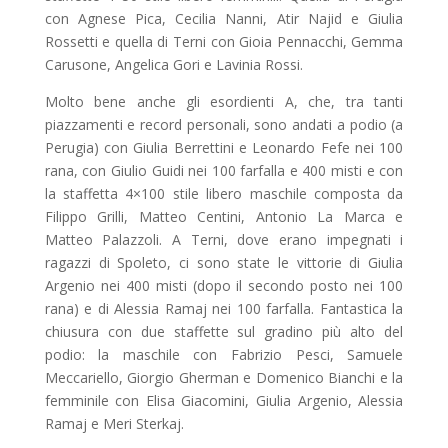
con Agnese Pica, Cecilia Nanni, Atir Najid e Giulia
Rossetti e quella di Terni con Gioia Pennacchi, Gemma
Carusone, Angelica Gori e Lavinia Rossi.
Molto bene anche gli esordienti A, che, tra tanti
piazzamenti e record personali, sono andati a podio (a
Perugia) con Giulia Berrettini e Leonardo Fefe nei 100
rana, con Giulio Guidi nei 100 farfalla e 400 misti e con
la staffetta 4×100 stile libero maschile composta da
Filippo Grilli, Matteo Centini, Antonio La Marca e
Matteo Palazzoli. A Terni, dove erano impegnati i
ragazzi di Spoleto, ci sono state le vittorie di Giulia
Argenio nei 400 misti (dopo il secondo posto nei 100
rana) e di Alessia Ramaj nei 100 farfalla. Fantastica la
chiusura con due staffette sul gradino più alto del
podio: la maschile con Fabrizio Pesci, Samuele
Meccariello, Giorgio Gherman e Domenico Bianchi e la
femminile con Elisa Giacomini, Giulia Argenio, Alessia
Ramaj e Meri Sterkaj.