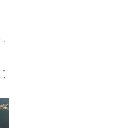
25,
le e
tile