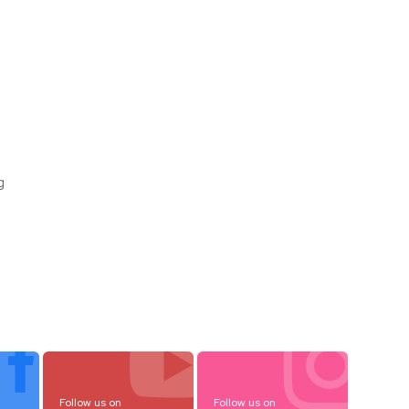
g



Follow us on
Follow us on