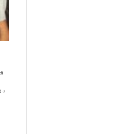
di
) a