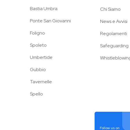
Bastia Umbra
Chi Siamo
Ponte San Giovanni
News e Avvisi
Foligno
Regolamenti
Spoleto
Safeguarding
Umbertide
Whistleblowin
Gubbio
Tavernelle
Spello
Follow us on