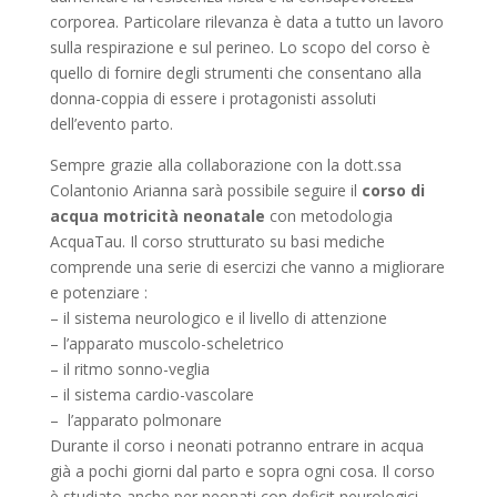
corporea. Particolare rilevanza è data a tutto un lavoro
sulla respirazione e sul perineo. Lo scopo del corso è
quello di fornire degli strumenti che consentano alla
donna-coppia di essere i protagonisti assoluti
dell’evento parto.
Sempre grazie alla collaborazione con la dott.ssa
Colantonio Arianna sarà possibile seguire il
corso di
acqua motricità neonatale
con metodologia
AcquaTau. Il corso strutturato su basi mediche
comprende una serie di esercizi che vanno a migliorare
e potenziare :
– il sistema neurologico e il livello di attenzione
– l’apparato muscolo-scheletrico
– il ritmo sonno-veglia
– il sistema cardio-vascolare
– l’apparato polmonare
Durante il corso i neonati potranno entrare in acqua
già a pochi giorni dal parto e sopra ogni cosa. Il corso
è studiato anche per neonati con deficit neurologici,