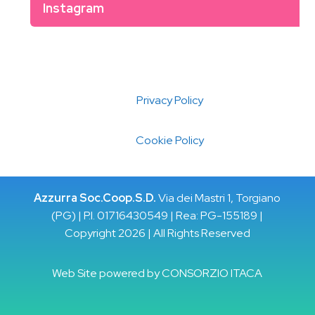
Instagram
Privacy Policy
Cookie Policy
Azzurra Soc.Coop.S.D.
Via dei Mastri 1, Torgiano
(PG) | P.I. 01716430549 | Rea: PG-155189 |
Copyright 2026 | All Rights Reserved
Web Site powered by
CONSORZIO ITACA