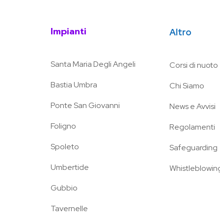
Impianti
Altro
Santa Maria Degli Angeli
Corsi di nuoto
Bastia Umbra
Chi Siamo
Ponte San Giovanni
News e Avvisi
Foligno
Regolamenti
Spoleto
Safeguarding
Umbertide
Whistleblowin
Gubbio
Tavernelle