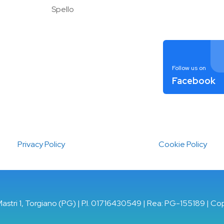
Spello
Follow us on
Facebook
Privacy Policy
Cookie Policy
Mastri 1, Torgiano (PG) | P.I. 01716430549 | Rea: PG-155189 | Co