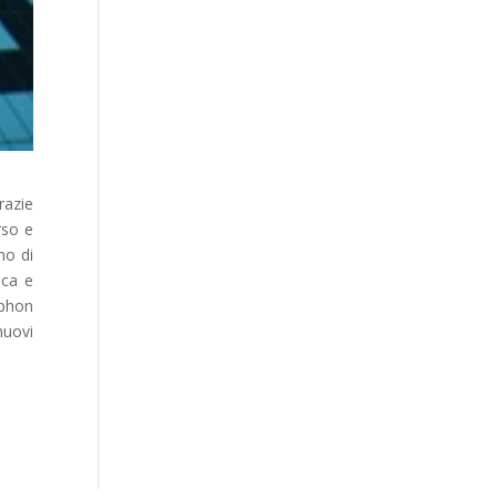
razie
rso e
no di
ica e
 phon
nuovi