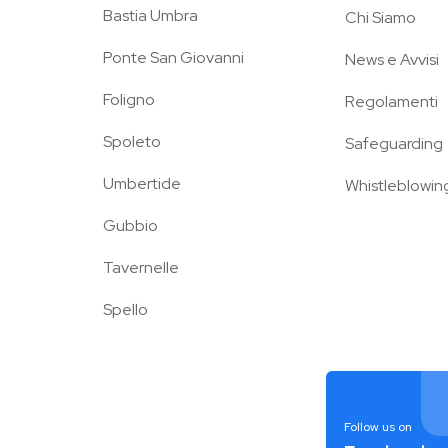
Bastia Umbra
Chi Siamo
Ponte San Giovanni
News e Avvisi
Foligno
Regolamenti
Spoleto
Safeguarding
Umbertide
Whistleblowin
Gubbio
Tavernelle
Spello
Follow us on