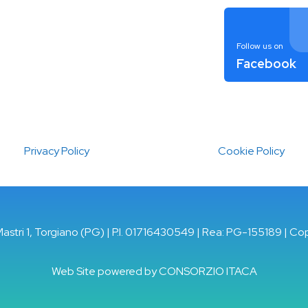
Follow us on
Facebook
Privacy Policy
Cookie Policy
Mastri 1, Torgiano (PG) | P.I. 01716430549 | Rea: PG-155189 | Co
Web Site powered by
CONSORZIO ITACA