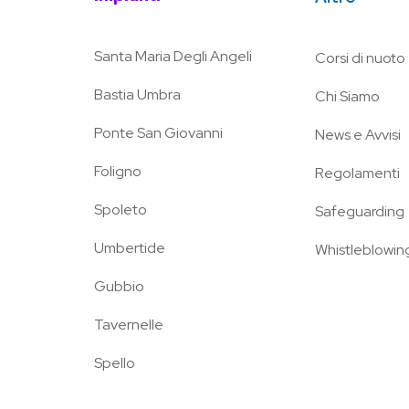
Santa Maria Degli Angeli
Corsi di nuoto
Bastia Umbra
Chi Siamo
Ponte San Giovanni
News e Avvisi
Foligno
Regolamenti
Spoleto
Safeguarding
Umbertide
Whistleblowin
Gubbio
Tavernelle
Spello