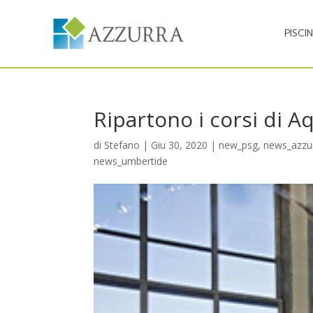
PISCI
Ripartono i corsi di A
di
Stefano
|
Giu 30, 2020
|
new_psg
,
news_azzu
news_umbertide