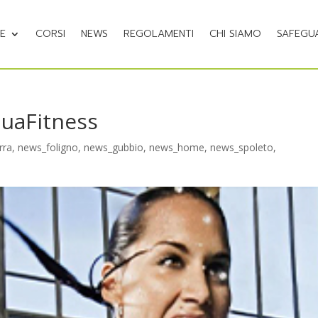
NE
CORSI
NEWS
REGOLAMENTI
CHI SIAMO
SAFEGU
quaFitness
rra
,
news_foligno
,
news_gubbio
,
news_home
,
news_spoleto
,