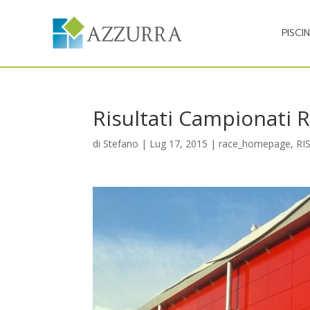
PISCI
Risultati Campionati R
di
Stefano
|
Lug 17, 2015
|
race_homepage
,
RI