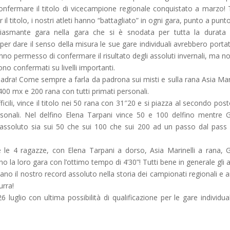
onfermare il titolo di vicecampione regionale conquistato a marzo! 
l titolo, i nostri atleti hanno “battagliato” in ogni gara, punto a punt
asmante gara nella gara che si è snodata per tutta la durata 
er dare il senso della misura le sue gare individuali avrebbero porta
anno permesso di confermare il risultato degli assoluti invernali, ma no
ono confermati su livelli importanti.
adra! Come sempre a farla da padrona sui misti e sulla rana Asia Mari
0 mx e 200 rana con tutti primati personali.
ili, vince il titolo nei 50 rana con 31″20 e si piazza al secondo post
sonali. Nel delfino Elena Tarpani vince 50 e 100 delfino mentre G
o assoluto sia sui 50 che sui 100 che sui 200 ad un passo dal pass 
le 4 ragazze, con Elena Tarpani a dorso, Asia Marinelli a rana, G
no la loro gara con l’ottimo tempo di 4’30”! Tutti bene in generale gli al
tano il nostro record assoluto nella storia dei campionati regionali e 
urra!
lio con ultima possibilità di qualificazione per le gare individual