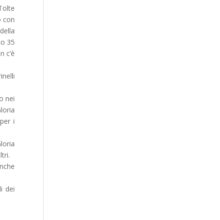
Tolte
o con
della
to 35
n c’è
nelli
o nei
loria
per i
loria
tri.
anche
i dei