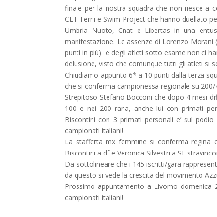
finale per la nostra squadra che non riesce a c
CLT Terni e Swim Project che hanno duellato per i
Umbria Nuoto, Cnat e Libertas in una entusi
manifestazione. Le assenze di Lorenzo Morani (p
punti in più) e degli atleti sotto esame non ci h
delusione, visto che comunque tutti gli atleti si s
Chiudiamo appunto 6* a 10 punti dalla terza squ
che si conferma campionessa regionale su 200/40
Strepitoso Stefano Bocconi che dopo 4 mesi diffic
100 e nei 200 rana, anche lui con primati per
Biscontini con 3 primati personali e’ sul podi
campionati italiani!
La staffetta mx femmine si conferma regina e 
Biscontini a df e Veronica Silvestri a SL stravinco
Da sottolineare che i 145 iscritti/gara rappresen
da questo si vede la crescita del movimento Azz
Prossimo appuntamento a Livorno domenica 26 lug
campionati italiani!