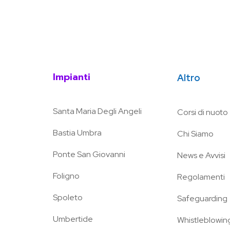
Impianti
Altro
Santa Maria Degli Angeli
Corsi di nuoto
Bastia Umbra
Chi Siamo
Ponte San Giovanni
News e Avvisi
Foligno
Regolamenti
Spoleto
Safeguarding
Umbertide
Whistleblowin