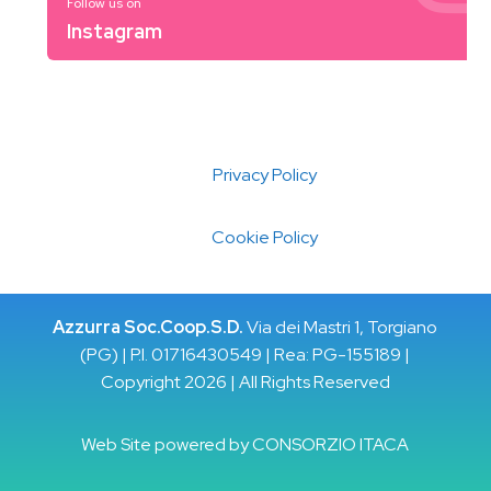
Follow us on
Instagram
Privacy Policy
Cookie Policy
Azzurra Soc.Coop.S.D.
Via dei Mastri 1, Torgiano
(PG) | P.I. 01716430549 | Rea: PG-155189 |
Copyright 2026 | All Rights Reserved
Web Site powered by
CONSORZIO ITACA