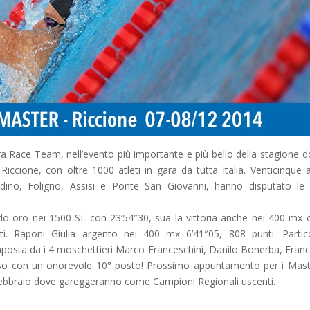
ra Race Team, nell’evento più importante e più bello della stagione d
 Riccione, con oltre 1000 atleti in gara da tutta Italia. Venticinque at
adino, Foligno, Assisi e Ponte San Giovanni, hanno disputato le
ldo oro nei 1500 SL con 23’54″30, sua la vittoria anche nei 400 mx c
i. Raponi Giulia argento nei 400 mx 6’41″05, 808 punti. Partic
mposta da i 4 moschettieri Marco Franceschini, Danilo Bonerba, Fran
uso con un onorevole 10° posto! Prossimo appuntamento per i Mast
Febbraio dove gareggeranno come Campioni Regionali uscenti.