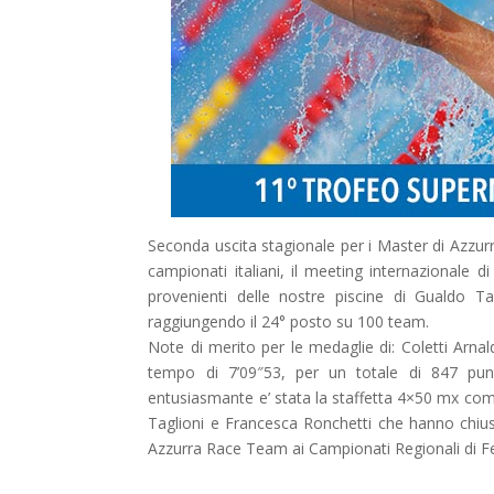
Seconda uscita stagionale per i Master di Azzur
campionati italiani, il meeting internazionale di
provenienti delle nostre piscine di Gualdo T
raggiungendo il 24° posto su 100 team.
Note di merito per le medaglie di: Coletti Arna
tempo di 7’09″53, per un totale di 847 punt
entusiasmante e’ stata la staffetta 4×50 mx co
Taglioni e Francesca Ronchetti che hanno chi
Azzurra Race Team ai Campionati Regionali di 