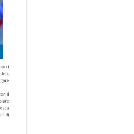
opo i
leti,
 gare
on il
olare
cesca
er di