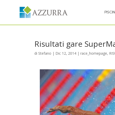
PISCI
Risultati gare SuperM
di
Stefano
|
Dic 12, 2014
|
race_homepage
,
RI