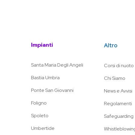
Impianti
Altro
Santa Maria Degli Angeli
Corsi di nuoto
Bastia Umbra
Chi Siamo
Ponte San Giovanni
News e Avvisi
Foligno
Regolamenti
Spoleto
Safeguarding
Umbertide
Whistleblowin