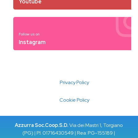
Youtube
Follow us on
Instagram
Privacy Policy
Cookie Policy
Azzurra Soc.Coop.S.D.
Via dei Mastri 1, Torgiano
(PG) | P.I. 01716430549 | Rea: PG-155189 |