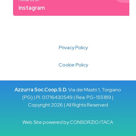
Follow us on
Instagram
Privacy Policy
Cookie Policy
Azzurra Soc.Coop.S.D.
Via dei Mastri 1, Torgiano
(PG) | P.I. 01716430549 | Rea: PG-155189 |
Copyright 2026 | All Rights Reserved
Web Site powered by
CONSORZIO ITACA